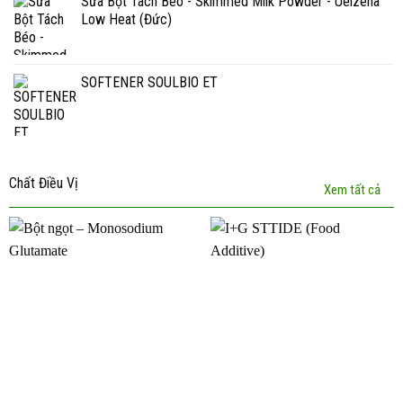
Sữa Bột Tách Béo - Skimmed Milk Powder - Uelzena
Low Heat (Đức)
SOFTENER SOULBIO ET
Chất Điều Vị
Xem tất cả