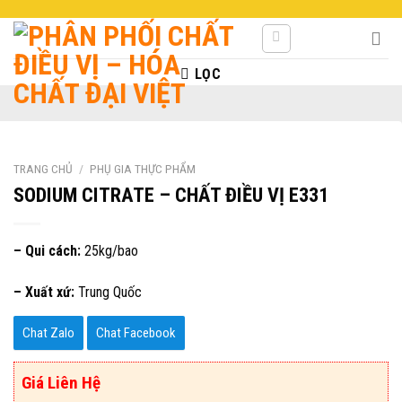
Skip
to
content
LỌC
TRANG CHỦ
/
PHỤ GIA THỰC PHẨM
SODIUM CITRATE – CHẤT ĐIỀU VỊ E331
– Qui cách:
25kg/bao
– Xuất xứ:
Trung Quốc
Chat Zalo
Chat Facebook
Giá Liên Hệ