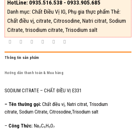
HotLine: 0935.516.538 - 0933.905.685
Danh mục:
Chất Điều Vị IG
,
Phụ gia thực phẩm
Thẻ:
Chất điều vị
,
citrate
,
Citrosodine
,
Natri citrat
,
Sodium
Citrate
,
trisodium citrate
,
Trisodium salt
Thông tin sản phẩm
Hướng dẫn thanh toán & Mua hàng
SODIUM CITRATE – CHẤT ĐIỀU VỊ E331
– Tên thường gọi:
Chất điều vị, Natri citrat,
Trisodium
citrate
, Sodium Citrate, Citrosodine,Trisodium salt
–
Công Thức:
Na₃C₆H₅O₇