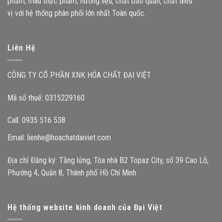
phẩm, màu thực phẩm, hương liệu, chất bảo quản, chất điều
vị với hệ thống phân phối lớn nhất Toàn quốc.
Liên Hệ
CÔNG TY CỔ PHẦN XNK HÓA CHẤT ĐẠI VIỆT
Mã số thuế: 0315229160
Call: 0935 516 538
Email:
lienhe@hoachatdaiviet.com
Địa chỉ Đăng ký: Tầng lửng, Tòa nhà B2 Topaz City, số 39 Cao Lỗ,
Phường 4, Quận 8, Thành phố Hồ Chí Minh
Hệ thống website kinh doanh của Đại Việt