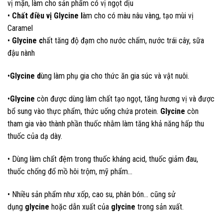
vị mặn, làm cho sản phẩm có vị ngọt dịu
•
Chất điều vị Glycine
l
àm cho có màu nâu vàng, tạo mùi vị
Caramel
•
Glycine c
hất tăng độ đạm cho nước chấm, nước trái cây, sữa
đậu nành
•
Glycine d
ùng làm phụ gia cho thức ăn gia súc và vật nuôi.
•
Glycine
còn được dùng làm chất tạo ngọt, tăng hương vị và được
bổ sung vào thực phẩm, thức uống chứa protein.
Glycine
còn
tham gia vào thành phần thuốc nhằm làm tăng khả năng hấp thu
thuốc của dạ dày.
• Dùng làm chất đệm trong thuốc kháng acid, thuốc giảm đau,
thuốc chống đổ mồ hôi trộm, mỹ phẩm…
• Nhiều sản phẩm như xốp, cao su, phân bón… cũng sử
dụng
glycine
hoặc dẫn xuất của
glycine
trong sản xuất.