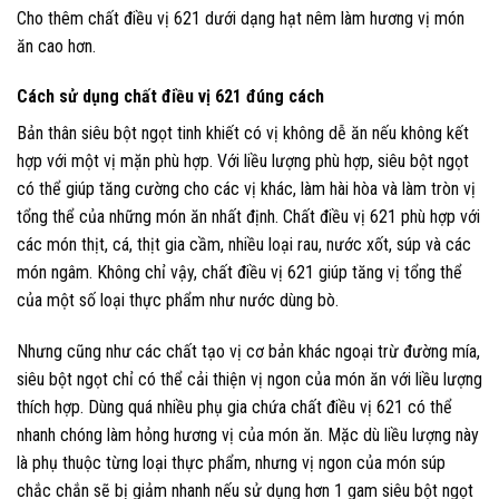
Cho thêm chất điều vị 621 dưới dạng hạt nêm làm hương vị món
ăn cao hơn.
Cách sử dụng chất điều vị 621 đúng cách
Bản thân siêu bột ngọt tinh khiết có vị không dễ ăn nếu không kết
hợp với một vị mặn phù hợp. Với liều lượng phù hợp, siêu bột ngọt
có thể giúp tăng cường cho các vị khác, làm hài hòa và làm tròn vị
tổng thể của những món ăn nhất định. Chất điều vị 621 phù hợp với
các món thịt, cá, thịt gia cầm, nhiều loại rau, nước xốt, súp và các
món ngâm. Không chỉ vậy, chất điều vị 621 giúp tăng vị tổng thể
của một số loại thực phẩm như nước dùng bò.
Nhưng cũng như các chất tạo vị cơ bản khác ngoại trừ đường mía,
siêu bột ngọt chỉ có thể cải thiện vị ngon của món ăn với liều lượng
thích hợp. Dùng quá nhiều phụ gia chứa chất điều vị 621 có thể
nhanh chóng làm hỏng hương vị của món ăn. Mặc dù liều lượng này
là phụ thuộc từng loại thực phẩm, nhưng vị ngon của món súp
chắc chắn sẽ bị giảm nhanh nếu sử dụng hơn 1 gam siêu bột ngọt