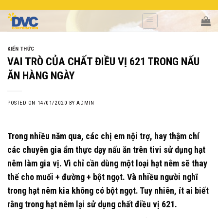
Skip
to
content
KIẾN THỨC
VAI TRÒ CỦA CHẤT ĐIỀU VỊ 621 TRONG NẤU
ĂN HÀNG NGÀY
POSTED ON
14/01/2020
BY
ADMIN
Trong nhiều năm qua, các chị em nội trợ, hay thậm chí
các chuyên gia ẩm thực dạy nấu ăn trên tivi sử dụng hạt
nêm làm gia vị. Vì chỉ cần dùng một loại hạt nêm sẽ thay
thế cho muối + đường + bột ngọt. Và nhiều người nghĩ
trong hạt nêm kia không có bột ngọt. Tuy nhiên, ít ai biết
rằng trong hạt nêm lại sử dụng chất điều vị 621.