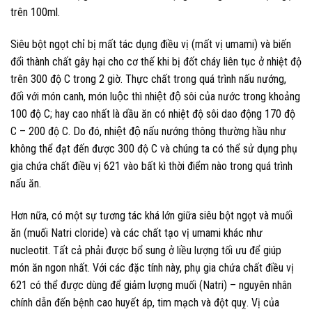
trên 100ml.
Siêu bột ngọt chỉ bị mất tác dụng điều vị (mất vị umami) và biến
đổi thành chất gây hại cho cơ thế khi bị đốt cháy liên tục ở nhiệt độ
trên 300 độ C trong 2 giờ. Thực chất trong quá trình nấu nướng,
đối với món canh, món luộc thì nhiệt độ sôi của nước trong khoảng
100 độ C; hay cao nhất là dầu ăn có nhiệt độ sôi dao động 170 độ
C – 200 độ C. Do đó, nhiệt độ nấu nướng thông thường hầu như
không thể đạt đến được 300 độ C và chúng ta có thể sử dụng phụ
gia chứa chất điều vị 621 vào bất kì thời điểm nào trong quá trình
nấu ăn.
Hơn nữa, có một sự tương tác khá lớn giữa siêu bột ngọt và muối
ăn (muối Natri cloride) và các chất tạo vị umami khác như
nucleotit. Tất cả phải được bổ sung ở liều lượng tối ưu để giúp
món ăn ngon nhất. Với các đặc tính này, phụ gia chứa chất điều vị
621 có thể được dùng để giảm lượng muối (Natri) – nguyên nhân
chính dẫn đến bệnh cao huyết áp, tim mạch và đột quỵ. Vị của