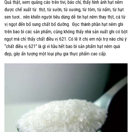
Quả thật, xem quảng cáo trên tivi, báo chí, thấy hình ảnh hạt nêm
được chế xuất từ thịt, từ sườn, từ xương, từ tôm, từ nấm, từ hạt
sen tươi… nên khiến người tiêu dùng dễ tin hạt nêm thay thịt, cá từ
vị ngọt đến bổ sung chất bổ dưỡng. Đọc thành phần hạt nêm ghi
trên bao bì các sản phẩm, cũng không thấy nhà sản xuất ghi có bột
ngọt mà chỉ thấy chất điều vị 621. Có lẽ ít chị em nội trợ nào chú ý
“chất điều vị 621” là gì vì hầu hết bao bì sản phẩm hạt nêm quá
đẹp, gây ấn tượng một loại phụ gia thực phẩm cao cấp.