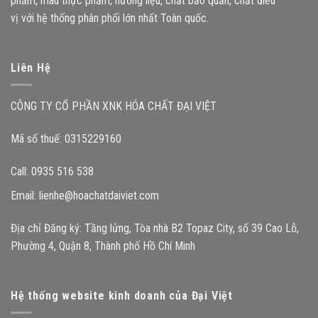
phẩm, màu thực phẩm, hương liệu, chất bảo quản, chất điều
vị với hệ thống phân phối lớn nhất Toàn quốc.
Liên Hệ
CÔNG TY CỔ PHẦN XNK HÓA CHẤT ĐẠI VIỆT
Mã số thuế: 0315229160
Call: 0935 516 538
Email:
lienhe@hoachatdaiviet.com
Địa chỉ Đăng ký: Tầng lửng, Tòa nhà B2 Topaz City, số 39 Cao Lỗ,
Phường 4, Quận 8, Thành phố Hồ Chí Minh
Hệ thống website kinh doanh của Đại Việt