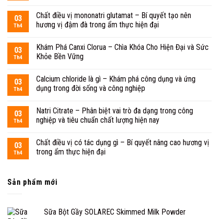
Chất điều vị mononatri glutamat – Bí quyết tạo nên
03
hương vị đậm đà trong ẩm thực hiện đại
Th4
Khám Phá Canxi Clorua – Chìa Khóa Cho Hiện Đại và Sức
03
Khỏe Bền Vững
Th4
Calcium chloride là gì – Khám phá công dụng và ứng
03
dụng trong đời sống và công nghiệp
Th4
Natri Citrate – Phân biệt vai trò đa dạng trong công
03
nghiệp và tiêu chuẩn chất lượng hiện nay
Th4
Chất điều vị có tác dụng gì – Bí quyết nâng cao hương vị
03
trong ẩm thực hiện đại
Th4
Sản phẩm mới
Sữa Bột Gầy SOLAREC Skimmed Milk Powder