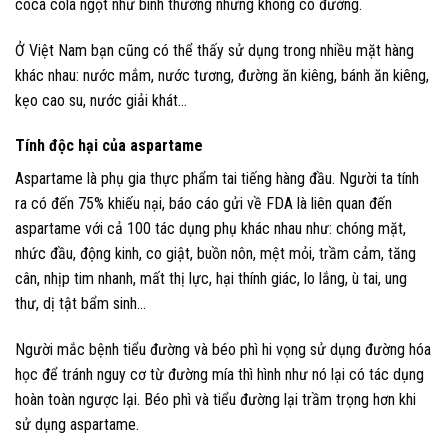
coca cola ngọt như bình thường nhưng không có đường.
Ở Việt Nam bạn cũng có thể thấy sử dụng trong nhiều mặt hàng
khác nhau: nước mắm, nước tương, đường ăn kiêng, bánh ăn kiêng,
kẹo cao su, nước giải khát…
Tính độc hại của aspartame
Aspartame là phụ gia thực phẩm tai tiếng hàng đầu. Người ta tính
ra có đến 75% khiếu nại, báo cáo gửi về FDA là liên quan đến
aspartame với cả 100 tác dụng phụ khác nhau như: chóng mặt,
nhức đầu, động kinh, co giật, buồn nôn, mệt mỏi, trầm cảm, tăng
cân, nhịp tim nhanh, mất thị lực, hại thính giác, lo lắng, ù tai, ung
thư, dị tật bẩm sinh…
Người mắc bệnh tiểu đường và béo phì hi vọng sử dụng đường hóa
học để tránh nguy cơ từ đường mía thì hình như nó lại có tác dụng
hoàn toàn ngược lại. Béo phì và tiểu đường lại trầm trọng hơn khi
sử dụng aspartame.