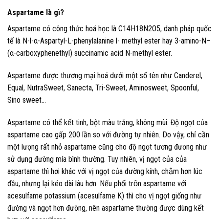
Aspartame là gì?
Aspartame có công thức hoá học là C14H18N2O5, danh pháp quốc
tế là N-l-α-Aspartyl-L-phenylalanine l- methyl ester hay 3-amino-N–
(α-carboxyphenethyl) succinamic acid N-methyl ester.
Aspartame được thương mại hoá dưới một số tên như Canderel,
Equal, NutraSweet, Sanecta, Tri-Sweet, Aminosweet, Spoonful,
Sino sweet…
Aspartame có thể kết tinh, bột màu trắng, không mùi. Độ ngọt của
aspartame cao gấp 200 lần so với đường tự nhiên. Do vậy, chỉ cần
một lượng rất nhỏ aspartame cũng cho độ ngọt tương đương như
sử dụng đường mía bình thường. Tuy nhiên, vị ngọt của của
aspartame thì hơi khác với vị ngọt của đường kính, chậm hơn lúc
đầu, nhưng lại kéo dài lâu hơn. Nếu phối trộn aspartame với
acesulfame potassium (acesulfame K) thì cho vị ngọt giống như
đường và ngọt hơn đường, nên aspartame thường được dùng kết