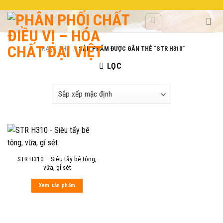
Skip
to
content
TRANG CHỦ
/
SẢN PHẨM ĐƯỢC GẮN THẺ “STR H310”
LỌC
STR H310 – Siêu tẩy bê tông,
vữa, gỉ sét
Xem sản phẩm