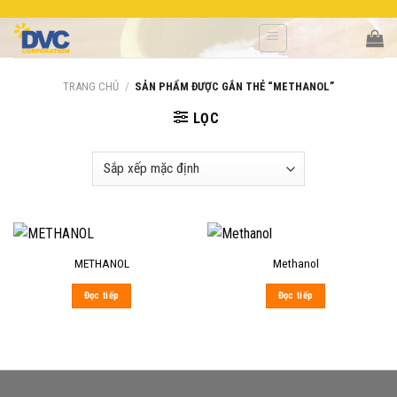
Skip
to
content
TRANG CHỦ
/
SẢN PHẨM ĐƯỢC GẮN THẺ “METHANOL”
LỌC
METHANOL
Methanol
Đọc tiếp
Đọc tiếp