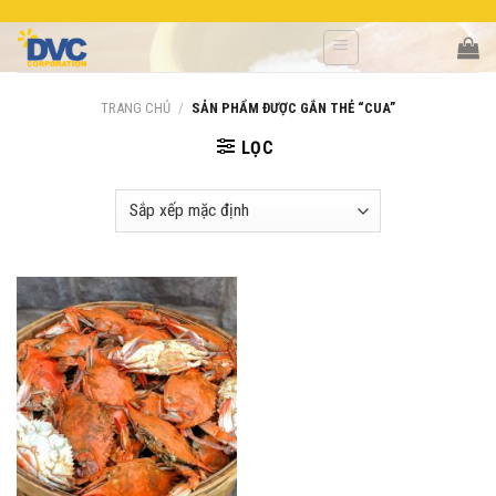
Skip
to
content
TRANG CHỦ
/
SẢN PHẨM ĐƯỢC GẮN THẺ “CUA”
LỌC