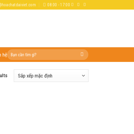
@hoachatdaiviet.com
08:00 - 17:00
Tìm
n hệ
kiếm:
ults