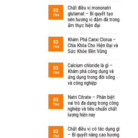
Chất điều vị mononatri
03
glutamat – Bí quyết tạo
Th4
nên hương vị đậm đà trong
ẩm thực hiện đại
Khám Phá Canxi Clorua –
03
Chìa Khóa Cho Hiện Đại và
Th4
Sức Khỏe Bền Vững
Calcium chloride là gì –
03
Khám phá công dụng và
Th4
ứng dụng trong đời sống
và công nghiệp
Natri Citrate – Phân biệt
03
vai trò đa dạng trong công
Th4
nghiệp và tiêu chuẩn chất
lượng hiện nay
Chất điều vị có tác dụng gì
03
– Bí quyết nâng cao hương
Th4