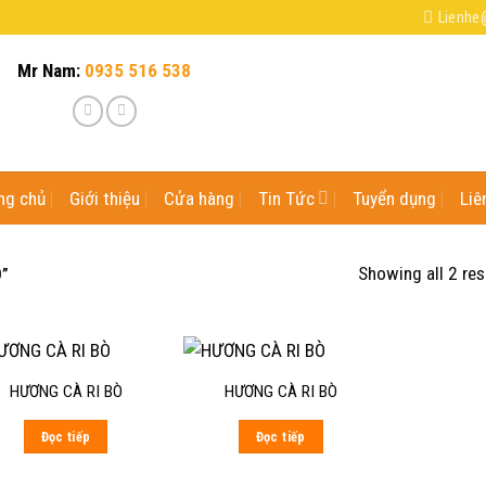
Lienhe
Mr Nam:
0935 516 538
ng chủ
Giới thiệu
Cửa hàng
Tin Tức
Tuyển dụng
Liê
Showing all 2 res
Ò”
HƯƠNG CÀ RI BÒ
HƯƠNG CÀ RI BÒ
Đọc tiếp
Đọc tiếp