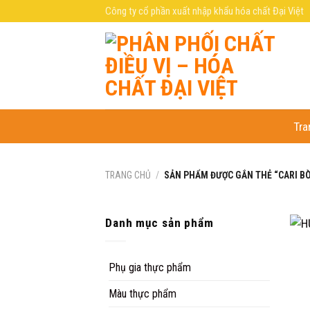
Skip
Công ty cổ phần xuất nhập khẩu hóa chất Đại Việt
to
content
Tra
TRANG CHỦ
/
SẢN PHẨM ĐƯỢC GẮN THẺ “CARI B
Danh mục sản phẩm
Phụ gia thực phẩm
Màu thực phẩm