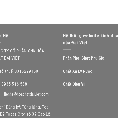
n Hệ
Hệ thống website kinh do
của Đại Việt
G TY CỔ PHẦN XNK HÓA
T ĐẠI VIỆT
Phân Phối Chất Phụ Gia
số thuế: 0315229160
Chất Xử Lý Nước
l: 0935 516 538
Chất Điều Vị
il:
lienhe@hoachatdaiviet.com
chỉ Đăng ký: Tầng lửng, Tòa
B2 Topaz City, số 39 Cao Lỗ,