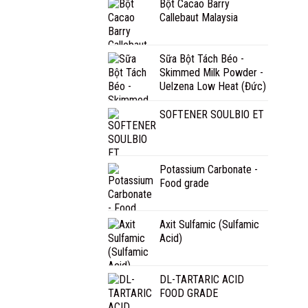
Bột Cacao Barry
Callebaut Malaysia
Sữa Bột Tách Béo -
Skimmed Milk Powder -
Uelzena Low Heat (Đức)
SOFTENER SOULBIO ET
Potassium Carbonate -
Food grade
Axit Sulfamic (Sulfamic
Acid)
DL-TARTARIC ACID
FOOD GRADE