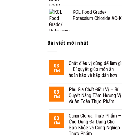
KCL Food Grade/
Potassium Chloride AC-K
Bài viết mới nhất
Chất điều vị dùng để làm gì
03
– Bí quyết giúp món ăn
Th4
hoàn hảo và hấp dẫn hơn
Phụ Gia Chất Điều Vị – Bí
03
Quyết Nâng Tầm Hương Vị
Th4
và An Toàn Thực Phẩm
Canxi Clorua Thực Phẩm –
03
Ứng Dụng Đa Dạng Cho
Th4
Sức Khỏe và Công Nghiệp
Thực Phẩm